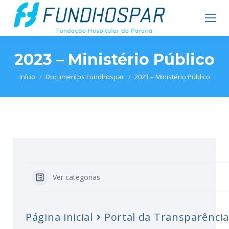
2023 – Ministério Público
Você está aqui:
Início
Documentos Fundhospar
2023 – Ministério Público
Ver categorias
Página inicial
Portal da Transparência